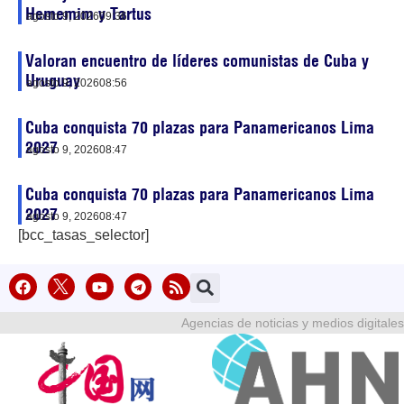
Hememim y Tartus
agosto 9, 2026
09:36
Valoran encuentro de líderes comunistas de Cuba y
Uruguay
agosto 9, 2026
08:56
Cuba conquista 70 plazas para Panamericanos Lima
2027
agosto 9, 2026
08:47
Cuba conquista 70 plazas para Panamericanos Lima
2027
agosto 9, 2026
08:47
[bcc_tasas_selector]
Agencias de noticias y medios digitales