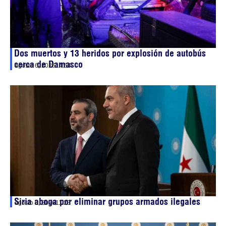
Dos muertos y 13 heridos por explosión de autobús
cerca de Damasco
agosto 6, 2026
14:54
Siria aboga por eliminar grupos armados ilegales
agosto 6, 2026
11:23