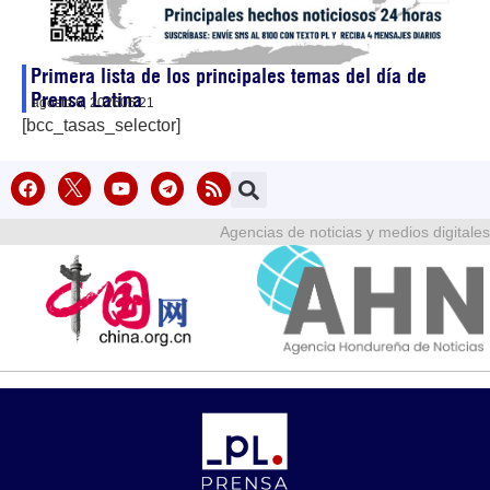
Primera lista de los principales temas del día de
Prensa Latina
agosto 6, 2026
05:21
[bcc_tasas_selector]
Agencias de noticias y medios digitales