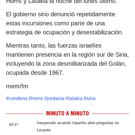
Homs y Latakia la noche del lunes último.
El gobierno sirio denunció repetidamente
estas incursiones como parte de una
estrategia de ocupación y desestabilización.
Mientras tanto, las fuerzas israelíes
mantienen presencia en la región sur de Siria,
incluyendo la zona desmilitarizada del Golán,
ocupada desde 1967.
mem/fm
#
condena
#
homs
#
jordania
#
latakia
#
siria
MINUTO A MINUTO
Inesperado acuerdo tripartito abre preguntas en
09:37
Levante