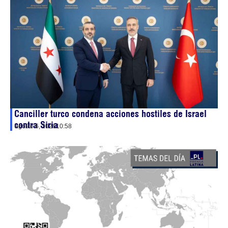
Canciller turco condena acciones hostiles de Israel
contra Siria
agosto 6, 2026
10:58