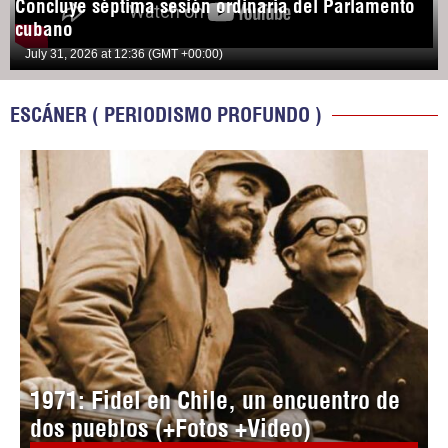
Concluye séptima sesión ordinaria del Parlamento
cubano
July 31, 2026 at 12:36 (GMT +00:00)
ESCÁNER ( PERIODISMO PROFUNDO )
1971: Fidel en Chile, un encuentro de
dos pueblos (+Fotos +Video)