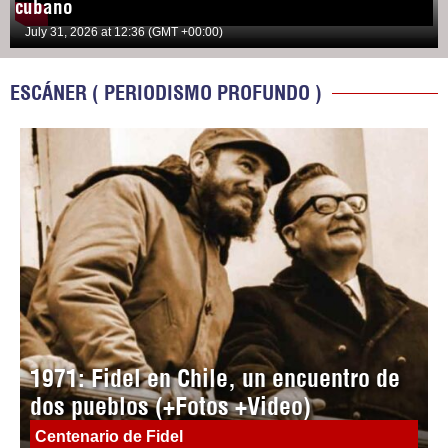
cubano
July 31, 2026 at 12:36 (GMT +00:00)
ESCÁNER ( PERIODISMO PROFUNDO )
1971: Fidel en Chile, un encuentro de
dos pueblos (+Fotos +Video)
Centenario de Fidel