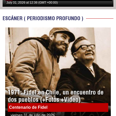
July 31, 2026 at 12:36 (GMT +00:00)
ESCÁNER ( PERIODISMO PROFUNDO )
1971: Fidel en Chile, un encuentro de
dos pueblos (+Fotos +Video)
Centenario de Fidel
viernes 31 de julio de 2026