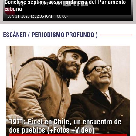
Concluye séptima sesión ordinaria del Parlamento
cubano
July 31, 2026 at 12:36 (GMT +00:00)
ESCÁNER ( PERIODISMO PROFUNDO )
1971: Fidel en Chile, un encuentro de
dos pueblos (+Fotos +Video)