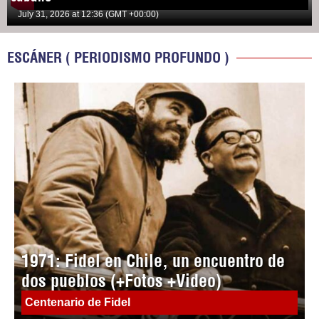
July 31, 2026 at 12:36 (GMT +00:00)
ESCÁNER ( PERIODISMO PROFUNDO )
1971: Fidel en Chile, un encuentro de
dos pueblos (+Fotos +Video)
Centenario de Fidel