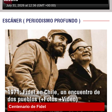
July 31, 2026 at 12:36 (GMT +00:00)
ESCÁNER ( PERIODISMO PROFUNDO )
1971: Fidel en Chile, un encuentro de
dos pueblos (+Fotos +Video)
Centenario de Fidel