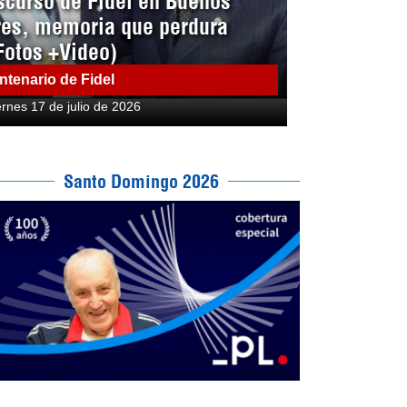
scurso de Fidel en Buenos
res, memoria que perdura
Fotos +Video)
ntenario de Fidel
ernes 17 de julio de 2026
Santo Domingo 2026