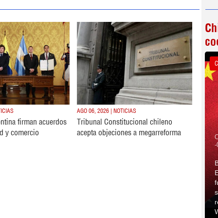
Ch
co
C
TICIAS
AGO 06, 2026 | NOTICIAS
ntina firman acuerdos
Tribunal Constitucional chileno
d y comercio
acepta objeciones a megarreforma
C
-
B
E
f
s
r