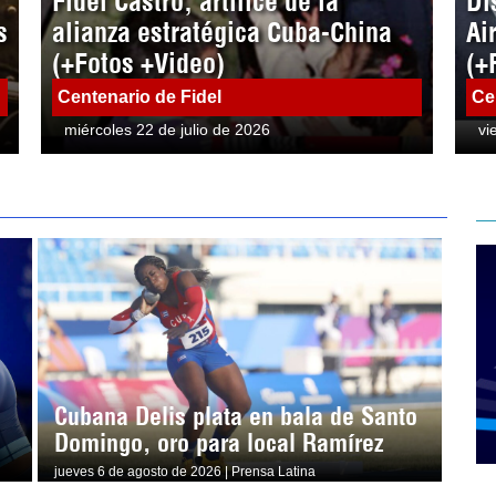
Fidel Castro, artífice de la
Di
s
alianza estratégica Cuba-China
Ai
(+Fotos +Video)
(+
Centenario de Fidel
Ce
miércoles 22 de julio de 2026
vi
Cubana Delis plata en bala de Santo
Domingo, oro para local Ramírez
jueves 6 de agosto de 2026 | Prensa Latina