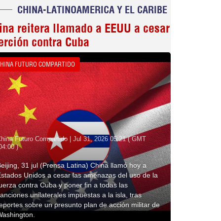
CHINA-LATINOAMERICA Y EL CARIBE
ina reitera llamado a EEUU a cesar
erción contra Cuba
HINA FUTURO COMPARTIDO
hina Futuro Compartido | Jul 31, 2026 05:21 ( GMT
04:00 )
eijing, 31 jul (Prensa Latina) China llamó hoy a
stados Unidos a cesar las amenazas del uso de la
uerza contra Cuba y poner fin a todas las
anciones unilaterales impuestas a la isla, tras
eportes sobre un presunto plan de acción militar de
Washington.