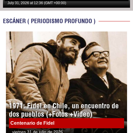
July 31, 2026 at 12:36 (GMT +00:00)
ESCÁNER ( PERIODISMO PROFUNDO )
1971: Fidel en Chile, un encuentro de
dos pueblos (+Fotos +Video)
Centenario de Fidel
viernes 31 de julio de 2026