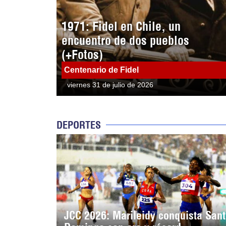
1971: Fidel en Chile, un
encuentro de dos pueblos
(+Fotos)
Centenario de Fidel
viernes 31 de julio de 2026
DEPORTES
JCC 2026: Marileidy conquista San