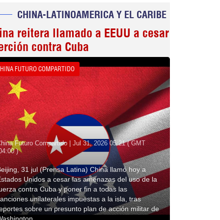
CHINA-LATINOAMERICA Y EL CARIBE
ina reitera llamado a EEUU a cesar
erción contra Cuba
HINA FUTURO COMPARTIDO
hina Futuro Compartido | Jul 31, 2026 05:21 ( GMT
04:00 )
eijing, 31 jul (Prensa Latina) China llamó hoy a
stados Unidos a cesar las amenazas del uso de la
uerza contra Cuba y poner fin a todas las
anciones unilaterales impuestas a la isla, tras
eportes sobre un presunto plan de acción militar de
Washington.