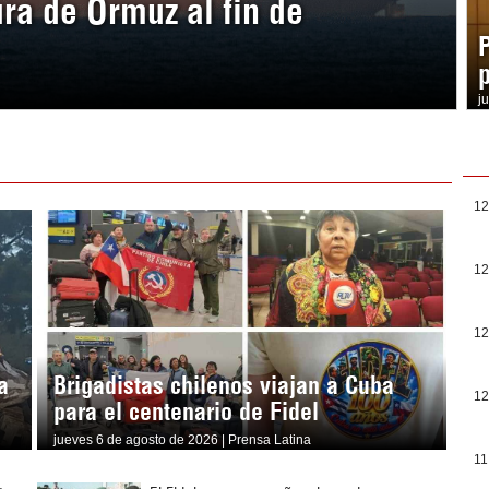
ura de Ormuz al fin de
j
12
12
12
a
Brigadistas chilenos viajan a Cuba
12
para el centenario de Fidel
jueves 6 de agosto de 2026 | Prensa Latina
11