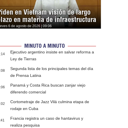
Piden en Vietnam visión de largo
plazo en materia de infraestructura
ueves 6 de agosto de 2026 | 09:06
MINUTO A MINUTO
Ejecutivo argentino insiste en salvar reforma a
:14
Ley de Tierras
Segunda lista de los principales temas del día
:08
de Prensa Latina
Panamá y Costa Rica buscan zanjar viejo
:06
diferendo comercial
Cortometraje de Jazz Vilá culmina etapa de
:02
rodaje en Cuba
Francia registra un caso de hantavirus y
:41
realiza pesquisa