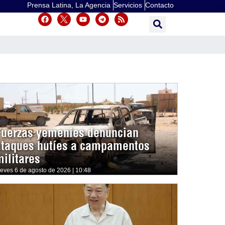
Prensa Latina, La Agencia
Servicios
Contacto
Fuerzas yemeníes denuncian
ataques hutíes a campamentos
militares
ueves 6 de agosto de 2026 | 10:48