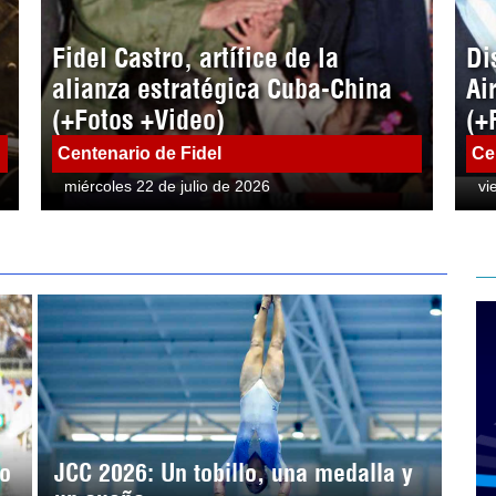
Fidel Castro, artífice de la
Di
alianza estratégica Cuba-China
Ai
(+Fotos +Video)
(+
Centenario de Fidel
Ce
miércoles 22 de julio de 2026
vi
to
JCC 2026: Un tobillo, una medalla y