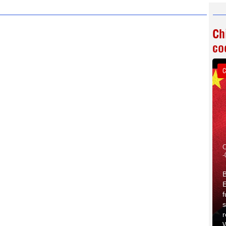
Ch
co
C
C
-
B
E
f
s
r