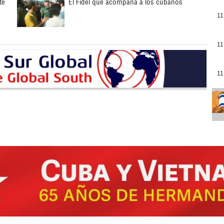
te
El Fidel que acompaña a los cubanos
11
11
11