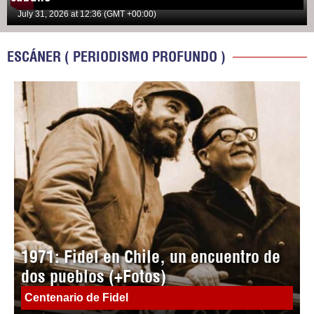
July 31, 2026 at 12:36 (GMT +00:00)
ESCÁNER ( PERIODISMO PROFUNDO )
1971: Fidel en Chile, un encuentro de
dos pueblos (+Fotos)
Centenario de Fidel