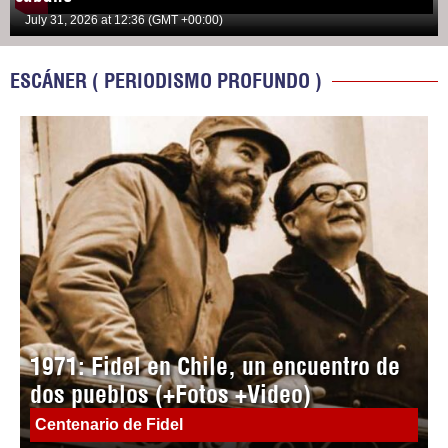
July 31, 2026 at 12:36 (GMT +00:00)
ESCÁNER ( PERIODISMO PROFUNDO )
1971: Fidel en Chile, un encuentro de
dos pueblos (+Fotos +Video)
Centenario de Fidel