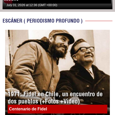
July 31, 2026 at 12:36 (GMT +00:00)
ESCÁNER ( PERIODISMO PROFUNDO )
1971: Fidel en Chile, un encuentro de
dos pueblos (+Fotos +Video)
Centenario de Fidel