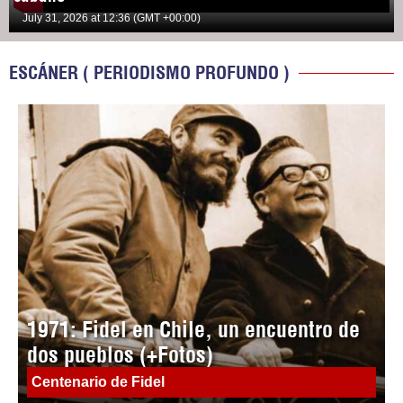
July 31, 2026 at 12:36 (GMT +00:00)
ESCÁNER ( PERIODISMO PROFUNDO )
1971: Fidel en Chile, un encuentro de
dos pueblos (+Fotos)
Centenario de Fidel