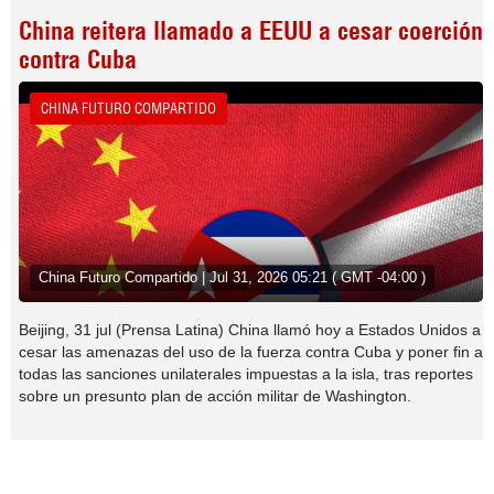
China reitera llamado a EEUU a cesar coerción
contra Cuba
CHINA FUTURO COMPARTIDO
China Futuro Compartido | Jul 31, 2026 05:21 ( GMT -04:00 )
Beijing, 31 jul (Prensa Latina) China llamó hoy a Estados Unidos a
cesar las amenazas del uso de la fuerza contra Cuba y poner fin a
todas las sanciones unilaterales impuestas a la isla, tras reportes
sobre un presunto plan de acción militar de Washington.