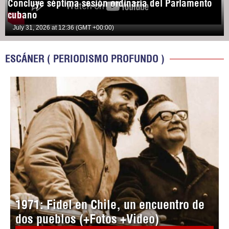
Concluye séptima sesión ordinaria del Parlamento
cubano
July 31, 2026 at 12:36 (GMT +00:00)
ESCÁNER ( PERIODISMO PROFUNDO )
1971: Fidel en Chile, un encuentro de
dos pueblos (+Fotos +Video)