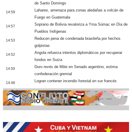
de Santo Domingo
Lahares, amenaza para zonas aledañas a volcán de
14:59
Fuego en Guatemala
Soprano de Bolivia revaloriza a Yma Súmac en Día de
14:57
Pueblos Indígenas
Reducen pena de condenada brasileña por hechos
14:53
golpistas
Angola refuerza intentos diplomáticos por recuperar
14:52
fondos en Suiza
Duro revés de Milei en Senado argentino, estima
14:50
confederación gremial
Logran contener incendio forestal en sur francés
14:48
Cobertura