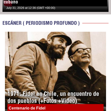
cubano
July 31, 2026 at 12:36 (GMT +00:00)
ESCÁNER ( PERIODISMO PROFUNDO )
1971: Fidel en Chile, un encuentro de
dos pueblos (+Fotos +Video)
Centenario de Fidel