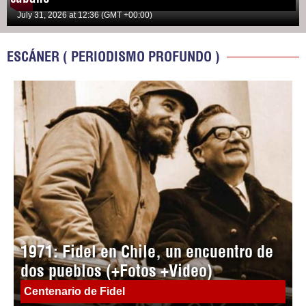
July 31, 2026 at 12:36 (GMT +00:00)
ESCÁNER ( PERIODISMO PROFUNDO )
1971: Fidel en Chile, un encuentro de
dos pueblos (+Fotos +Video)
Centenario de Fidel