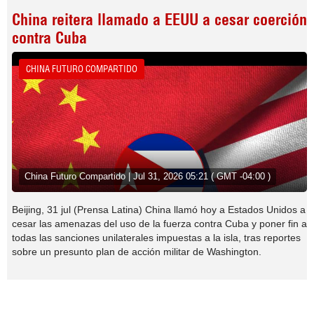
China reitera llamado a EEUU a cesar coerción
contra Cuba
CHINA FUTURO COMPARTIDO
China Futuro Compartido | Jul 31, 2026 05:21 ( GMT -04:00 )
Beijing, 31 jul (Prensa Latina) China llamó hoy a Estados Unidos a
cesar las amenazas del uso de la fuerza contra Cuba y poner fin a
todas las sanciones unilaterales impuestas a la isla, tras reportes
sobre un presunto plan de acción militar de Washington.