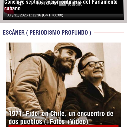
Concluye séptima sesión ordinaria del Parlamento
cubano
July 31, 2026 at 12:36 (GMT +00:00)
ESCÁNER ( PERIODISMO PROFUNDO )
1971: Fidel en Chile, un encuentro de
dos pueblos (+Fotos +Video)