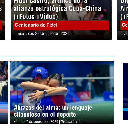
Fidel Castro, artífice de la
Di
s
alianza estratégica Cuba-China
Ai
(+Fotos +Video)
(+
Centenario de Fidel
Ce
miércoles 22 de julio de 2026
vi
Abrazos del alma: un lenguaje
silencioso en el deporte
viernes 7 de agosto de 2026 | Prensa Latina