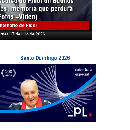
scurso de Fidel en Buenos
res, memoria que perdura
Fotos +Video)
ntenario de Fidel
ernes 17 de julio de 2026
Santo Domingo 2026