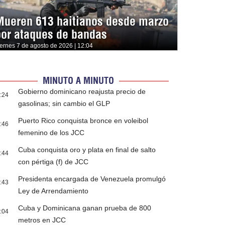
Mueren 613 haitianos desde marzo
por ataques de bandas
iernes 7 de agosto de 2026 | 12:04
MINUTO A MINUTO
Gobierno dominicano reajusta precio de
:24
gasolinas; sin cambio el GLP
Puerto Rico conquista bronce en voleibol
:46
femenino de los JCC
Cuba conquista oro y plata en final de salto
:44
con pértiga (f) de JCC
Presidenta encargada de Venezuela promulgó
:43
Ley de Arrendamiento
Cuba y Dominicana ganan prueba de 800
:04
metros en JCC