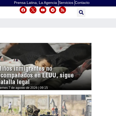
Prensa Latina, La Agencia
Servicios
Contacto
Niños inmigrantes no
acompañados en EEUU, sigue
atalla legal
iernes 7 de agosto de 2026 | 09:15