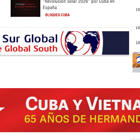
“Revolución Solar 2026” por Cuba en
España
18
BLOQUEO CUBA
18
18