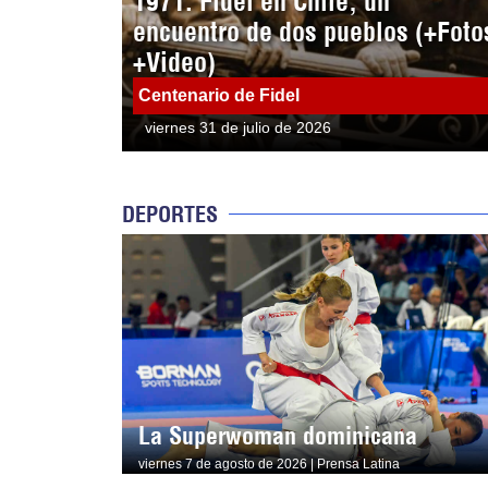
1971: Fidel en Chile, un
encuentro de dos pueblos (+Foto
+Video)
Centenario de Fidel
viernes 31 de julio de 2026
DEPORTES
La Superwoman dominicana
viernes 7 de agosto de 2026 | Prensa Latina