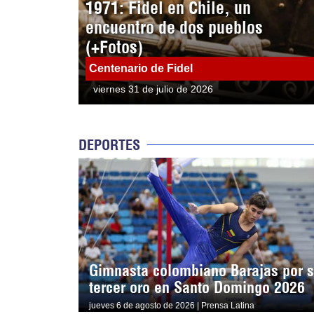
1971: Fidel en Chile, un
encuentro de dos pueblos
(+Fotos)
Centenario de Fidel
viernes 31 de julio de 2026
DEPORTES
Gimnasta colombiano Barajas por 
tercer oro en Santo Domingo 2026
jueves 6 de agosto de 2026 | Prensa Latina