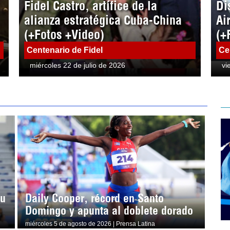
Fidel Castro, artífice de la
Di
alianza estratégica Cuba-China
Ai
(+Fotos +Video)
(+
Centenario de Fidel
Ce
miércoles 22 de julio de 2026
vi
su
Daily Cooper, récord en Santo
Domingo y apunta al doblete dorado
miércoles 5 de agosto de 2026 | Prensa Latina