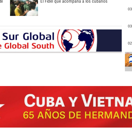
te
El Fidel que acompaña a los cubanos
03
03
02