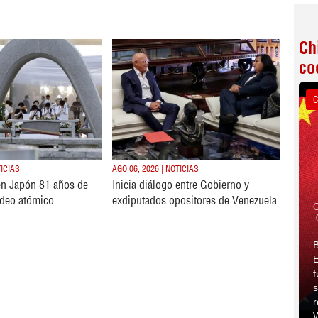
Ch
co
C
TICIAS
AGO 06, 2026 | NOTICIAS
n Japón 81 años de
Inicia diálogo entre Gobierno y
deo atómico
exdiputados opositores de Venezuela
C
-
B
E
f
s
r