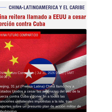
CHINA-LATINOAMERICA Y EL CARIBE
ina reitera llamado a EEUU a cesar
erción contra Cuba
HINA FUTURO COMPARTIDO
hina Futuro Compartido | Jul 31, 2026 05:21 ( GMT
04:00 )
eijing, 31 jul (Prensa Latina) China llamó hoy a
stados Unidos a cesar las amenazas del uso de la
uerza contra Cuba y poner fin a todas las
anciones unilaterales impuestas a la isla, tras
eportes sobre un presunto plan de acción militar de
Washington.