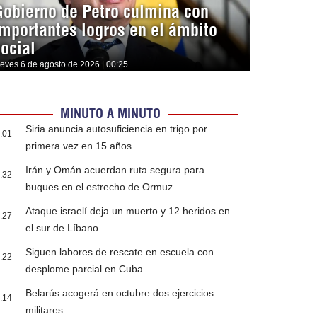
Gobierno de Petro culmina con
importantes logros en el ámbito
social
ueves 6 de agosto de 2026 | 00:25
MINUTO A MINUTO
Siria anuncia autosuficiencia en trigo por
:01
primera vez en 15 años
Irán y Omán acuerdan ruta segura para
:32
buques en el estrecho de Ormuz
Ataque israelí deja un muerto y 12 heridos en
:27
el sur de Líbano
Siguen labores de rescate en escuela con
:22
desplome parcial en Cuba
Belarús acogerá en octubre dos ejercicios
:14
militares