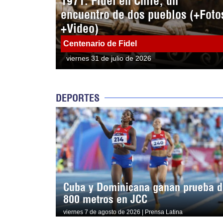
1971: Fidel en Chile, un
encuentro de dos pueblos (+Foto
+Video)
Centenario de Fidel
viernes 31 de julio de 2026
DEPORTES
Cuba y Dominicana ganan prueba d
800 metros en JCC
viernes 7 de agosto de 2026 | Prensa Latina