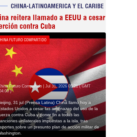
CHINA-LATINOAMERICA Y EL CARIBE
ina reitera llamado a EEUU a cesar
erción contra Cuba
HINA FUTURO COMPARTIDO
hina Futuro Compartido | Jul 31, 2026 05:21 ( GMT
04:00 )
eijing, 31 jul (Prensa Latina) China llamó hoy a
stados Unidos a cesar las amenazas del uso de la
uerza contra Cuba y poner fin a todas las
anciones unilaterales impuestas a la isla, tras
eportes sobre un presunto plan de acción militar de
Washington.