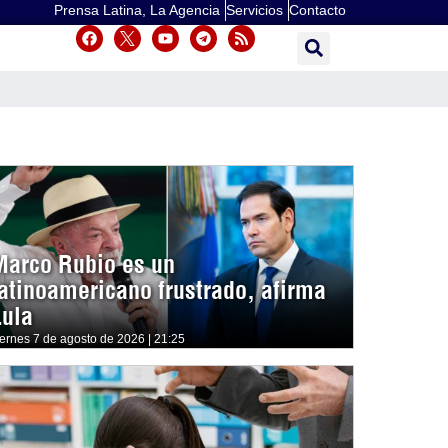
Prensa Latina, La Agencia
Servicios
Contacto
Marco Rubio es un
latinoamericano frustrado, afirma
Lula
iernes 7 de agosto de 2026 | 21:25