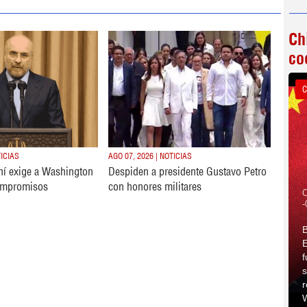
Ch
co
C
TICIAS
AGO 07, 2026 | NOTICIAS
ní exige a Washington
Despiden a presidente Gustavo Petro
ompromisos
con honores militares
C
-
B
E
f
s
r