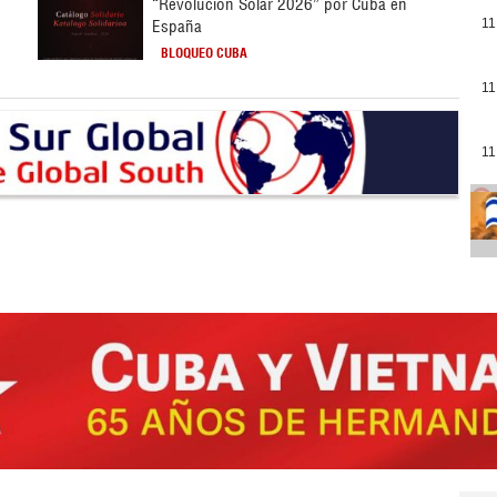
“Revolución Solar 2026” por Cuba en
España
11
BLOQUEO CUBA
11
11