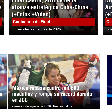
Fidel Castro, artífice de la
Di
s
alianza estratégica Cuba-China
Ai
(+Fotos +Video)
(+
Centenario de Fidel
Ce
miércoles 22 de julio de 2026
vi
México rebasa cuatro mil 500
e
medallas y rompe su récord dorado
en JCC
viernes 7 de agosto de 2026 | Prensa Latina