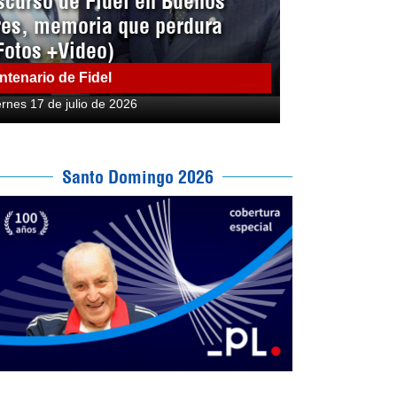
scurso de Fidel en Buenos
res, memoria que perdura
Fotos +Video)
ntenario de Fidel
ernes 17 de julio de 2026
Santo Domingo 2026