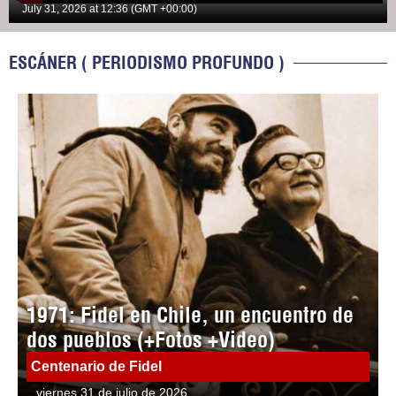
July 31, 2026 at 12:36 (GMT +00:00)
ESCÁNER ( PERIODISMO PROFUNDO )
1971: Fidel en Chile, un encuentro de
dos pueblos (+Fotos +Video)
Centenario de Fidel
viernes 31 de julio de 2026