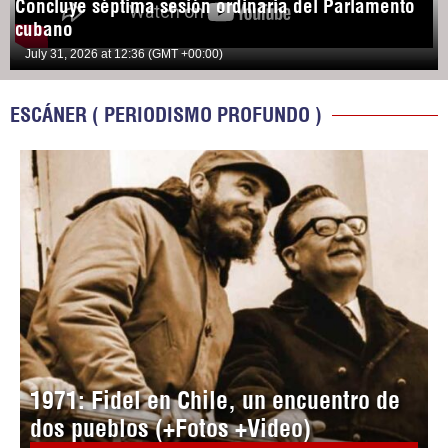
Concluye séptima sesión ordinaria del Parlamento
cubano
July 31, 2026 at 12:36 (GMT +00:00)
ESCÁNER ( PERIODISMO PROFUNDO )
1971: Fidel en Chile, un encuentro de
dos pueblos (+Fotos +Video)