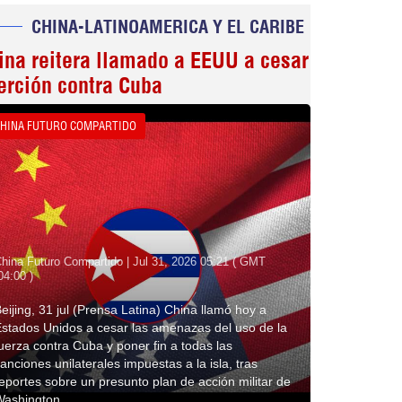
CHINA-LATINOAMERICA Y EL CARIBE
ina reitera llamado a EEUU a cesar
erción contra Cuba
HINA FUTURO COMPARTIDO
hina Futuro Compartido | Jul 31, 2026 05:21 ( GMT
04:00 )
eijing, 31 jul (Prensa Latina) China llamó hoy a
stados Unidos a cesar las amenazas del uso de la
uerza contra Cuba y poner fin a todas las
anciones unilaterales impuestas a la isla, tras
eportes sobre un presunto plan de acción militar de
Washington.