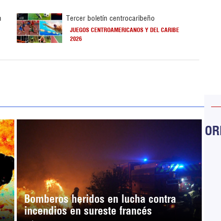
n
Tercer boletín centrocaribeño
JUEGOS CENTROAMERICANOS Y DEL CARIBE
2026
ORB
Bomberos heridos en lucha contra
incendios en sureste francés