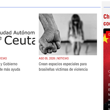
Ch
co
C
TICIAS
AGO 05, 2026 | NOTICIAS
s y Gobierno
Crean espacios especiales para
de más ayuda
brasileñas víctimas de violencia
C
-
B
E
f
s
r