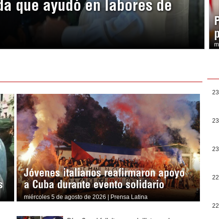
da que ayudó en labores de
m
23
23
23
Jóvenes italianos reafirmaron apoyo
22
s
a Cuba durante evento solidario
miércoles 5 de agosto de 2026 | Prensa Latina
22