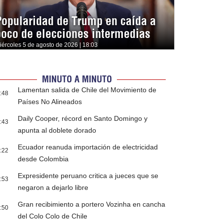
Popularidad de Trump en caída a
poco de elecciones intermedias
iércoles 5 de agosto de 2026 | 18:03
MINUTO A MINUTO
Lamentan salida de Chile del Movimiento de
:48
Países No Alineados
Daily Cooper, récord en Santo Domingo y
:43
apunta al doblete dorado
Ecuador reanuda importación de electricidad
:22
desde Colombia
Expresidente peruano critica a jueces que se
:53
negaron a dejarlo libre
Gran recibimiento a portero Vozinha en cancha
:50
del Colo Colo de Chile