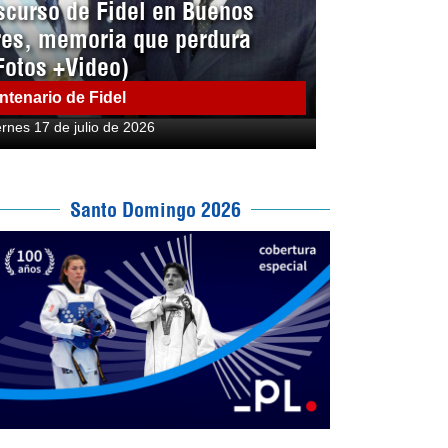
scurso de Fidel en Buenos
res, memoria que perdura
Fotos +Video)
ntenario de Fidel
ernes 17 de julio de 2026
Santo Domingo 2026