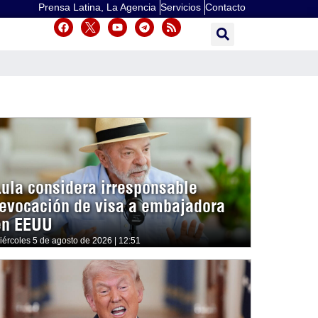
Prensa Latina, La Agencia
Servicios
Contacto
Lula considera irresponsable
revocación de visa a embajadora
en EEUU
iércoles 5 de agosto de 2026 | 12:51