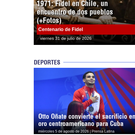
1971: Fidel en Chile, un
encuentro de dos pueblos
(+Fotos)
Centenario de Fidel
viernes 31 de julio de 2026
DEPORTES
Otto Oñate convierte el sacrificio e
oro centroamericano para Cuba
miércoles 5 de agosto de 2026 | Prensa Latina