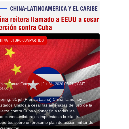
CHINA-LATINOAMERICA Y EL CARIBE
ina reitera llamado a EEUU a cesar
erción contra Cuba
HINA FUTURO COMPARTIDO
hina Futuro Compartido | Jul 31, 2026 05:21 ( GMT
04:00 )
eijing, 31 jul (Prensa Latina) China llamó hoy a
stados Unidos a cesar las amenazas del uso de la
uerza contra Cuba y poner fin a todas las
anciones unilaterales impuestas a la isla, tras
eportes sobre un presunto plan de acción militar de
Washington.