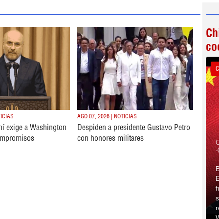
Ch
co
C
TICIAS
AGO 07, 2026 | NOTICIAS
ní exige a Washington
Despiden a presidente Gustavo Petro
ompromisos
con honores militares
C
-
B
E
f
s
r