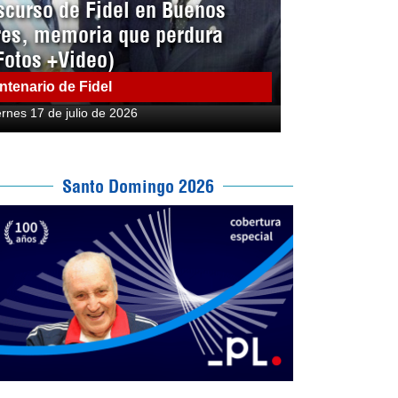
scurso de Fidel en Buenos
res, memoria que perdura
Fotos +Video)
ntenario de Fidel
ernes 17 de julio de 2026
Santo Domingo 2026