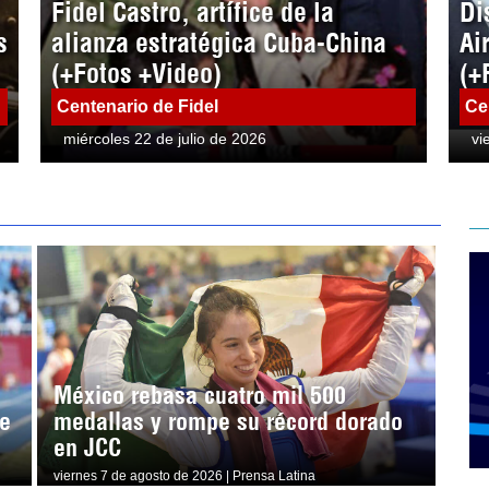
Fidel Castro, artífice de la
Di
s
alianza estratégica Cuba-China
Ai
(+Fotos +Video)
(+
Centenario de Fidel
Ce
miércoles 22 de julio de 2026
vi
México rebasa cuatro mil 500
e
medallas y rompe su récord dorado
en JCC
viernes 7 de agosto de 2026 | Prensa Latina