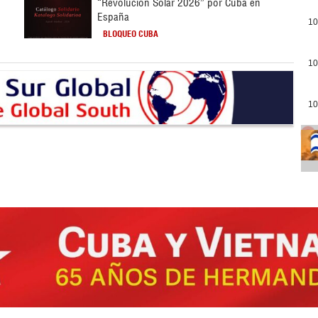
“Revolución Solar 2026” por Cuba en
España
10
BLOQUEO CUBA
10
10