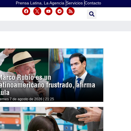
Prensa Latina, La Agencia
Servicios
Contacto
Marco Rubio es un
latinoamericano frustrado, afirma
Lula
iernes 7 de agosto de 2026 | 21:25