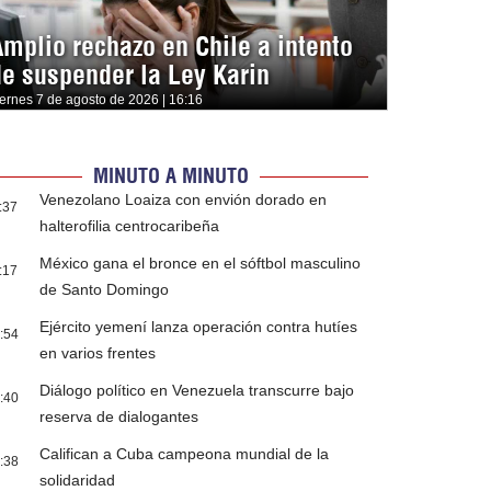
Amplio rechazo en Chile a intento
de suspender la Ley Karin
iernes 7 de agosto de 2026 | 16:16
MINUTO A MINUTO
Venezolano Loaiza con envión dorado en
:37
halterofilia centrocaribeña
México gana el bronce en el sóftbol masculino
:17
de Santo Domingo
Ejército yemení lanza operación contra hutíes
:54
en varios frentes
Diálogo político en Venezuela transcurre bajo
:40
reserva de dialogantes
Califican a Cuba campeona mundial de la
:38
solidaridad