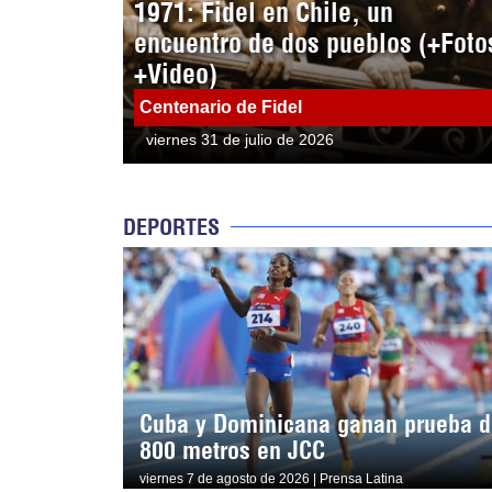
1971: Fidel en Chile, un
encuentro de dos pueblos (+Foto
+Video)
Centenario de Fidel
viernes 31 de julio de 2026
DEPORTES
Cuba y Dominicana ganan prueba d
800 metros en JCC
viernes 7 de agosto de 2026 | Prensa Latina