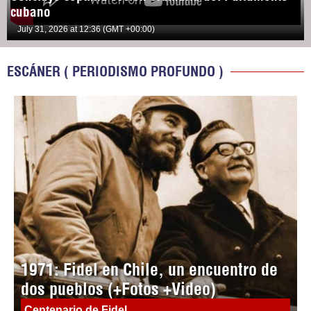
cubano
July 31, 2026 at 12:36 (GMT +00:00)
ESCÁNER ( PERIODISMO PROFUNDO )
1971: Fidel en Chile, un encuentro de
dos pueblos (+Fotos +Video)
Centenario de Fidel