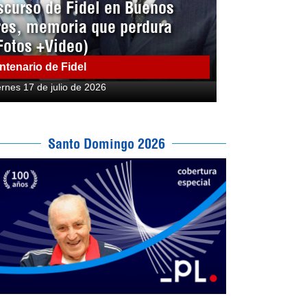
scurso de Fidel en Buenos
res, memoria que perdura
Fotos +Video)
ntenario de Fidel
ernes 17 de julio de 2026
Santo Domingo 2026