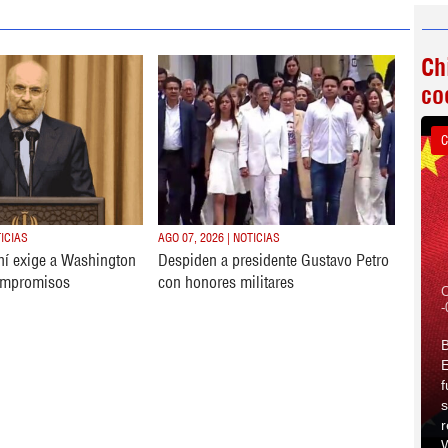
Ch
co
C
TICIAS
AGO 07, 2026 | NOTICIAS
ní exige a Washington
Despiden a presidente Gustavo Petro
ompromisos
con honores militares
C
-
B
E
f
s
r