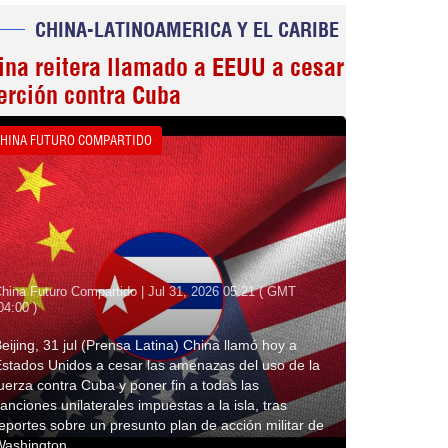
CHINA-LATINOAMERICA Y EL CARIBE
ina reitera llamado a EEUU a cesar
erción contra Cuba
HINA FUTURO COMPARTIDO
hina Futuro Compartido | Jul 31, 2026 05:21 ( GMT
04:00 )
eijing, 31 jul (Prensa Latina) China llamó hoy a
stados Unidos a cesar las amenazas del uso de la
uerza contra Cuba y poner fin a todas las
anciones unilaterales impuestas a la isla, tras
eportes sobre un presunto plan de acción militar de
Washington.