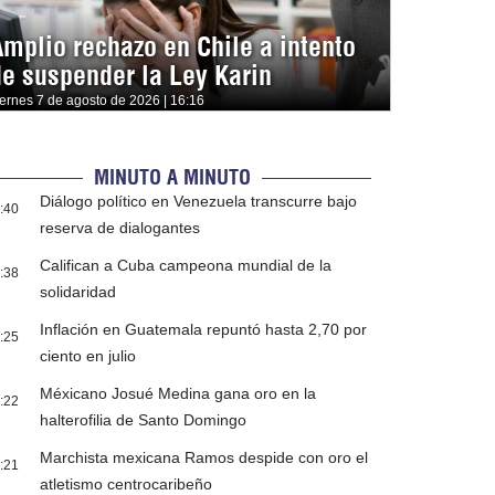
Amplio rechazo en Chile a intento
de suspender la Ley Karin
iernes 7 de agosto de 2026 | 16:16
MINUTO A MINUTO
Diálogo político en Venezuela transcurre bajo
:40
reserva de dialogantes
Califican a Cuba campeona mundial de la
:38
solidaridad
Inflación en Guatemala repuntó hasta 2,70 por
:25
ciento en julio
Méxicano Josué Medina gana oro en la
:22
halterofilia de Santo Domingo
Marchista mexicana Ramos despide con oro el
:21
atletismo centrocaribeño