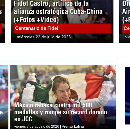
Fidel Castro, artífice de la
Di
s
alianza estratégica Cuba-China
Ai
(+Fotos +Video)
(+
Centenario de Fidel
Ce
miércoles 22 de julio de 2026
vi
México rebasa cuatro mil 500
e
medallas y rompe su récord dorado
en JCC
viernes 7 de agosto de 2026 | Prensa Latina