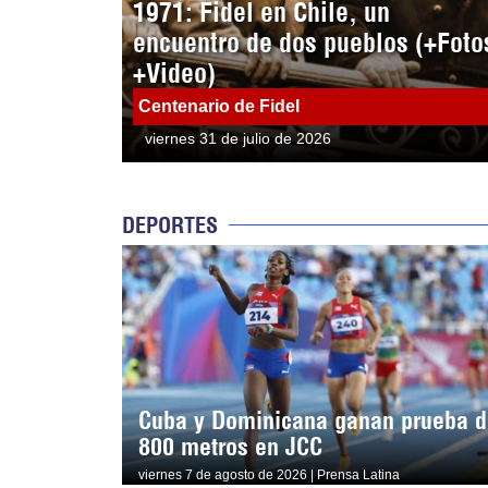
1971: Fidel en Chile, un
encuentro de dos pueblos (+Foto
+Video)
Centenario de Fidel
viernes 31 de julio de 2026
DEPORTES
Cuba y Dominicana ganan prueba d
800 metros en JCC
viernes 7 de agosto de 2026 | Prensa Latina