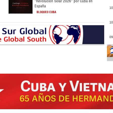
“Revolución Solar 2026” por Cuba en
España
10
BLOQUEO CUBA
10
09