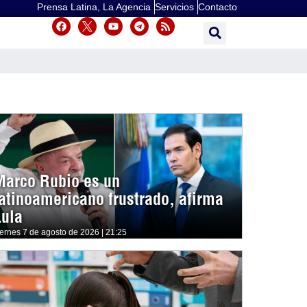
Prensa Latina, La Agencia
Servicios
Contacto
Marco Rubio es un
latinoamericano frustrado, afirma
Lula
iernes 7 de agosto de 2026 | 21:25