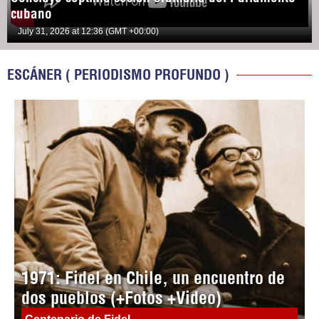
cubano
July 31, 2026 at 12:36 (GMT +00:00)
ESCÁNER ( PERIODISMO PROFUNDO )
1971: Fidel en Chile, un encuentro de
dos pueblos (+Fotos +Video)