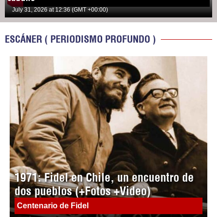
July 31, 2026 at 12:36 (GMT +00:00)
ESCÁNER ( PERIODISMO PROFUNDO )
1971: Fidel en Chile, un encuentro de
dos pueblos (+Fotos +Video)
Centenario de Fidel