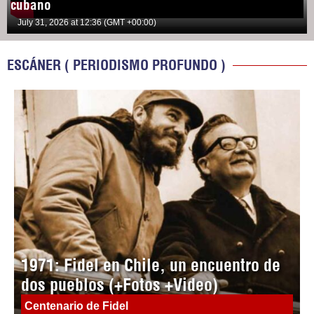
cubano
July 31, 2026 at 12:36 (GMT +00:00)
ESCÁNER ( PERIODISMO PROFUNDO )
1971: Fidel en Chile, un encuentro de
dos pueblos (+Fotos +Video)
Centenario de Fidel