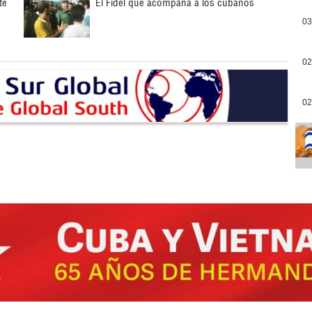
te
El Fidel que acompaña a los cubanos
03
02
02