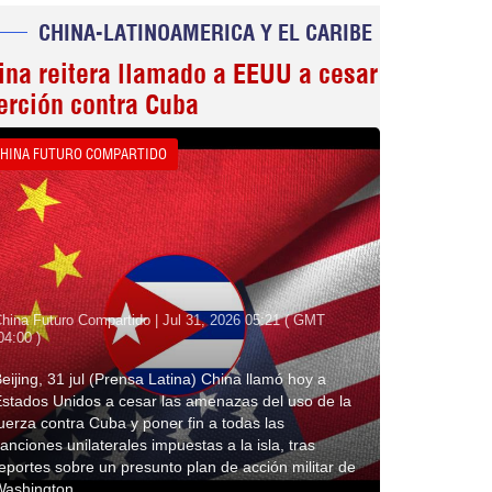
CHINA-LATINOAMERICA Y EL CARIBE
ina reitera llamado a EEUU a cesar
erción contra Cuba
HINA FUTURO COMPARTIDO
hina Futuro Compartido | Jul 31, 2026 05:21 ( GMT
04:00 )
eijing, 31 jul (Prensa Latina) China llamó hoy a
stados Unidos a cesar las amenazas del uso de la
uerza contra Cuba y poner fin a todas las
anciones unilaterales impuestas a la isla, tras
eportes sobre un presunto plan de acción militar de
Washington.