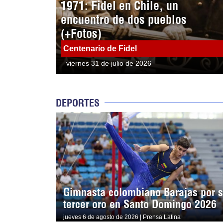
1971: Fidel en Chile, un
encuentro de dos pueblos
(+Fotos)
Centenario de Fidel
viernes 31 de julio de 2026
DEPORTES
Gimnasta colombiano Barajas por 
tercer oro en Santo Domingo 2026
jueves 6 de agosto de 2026 | Prensa Latina