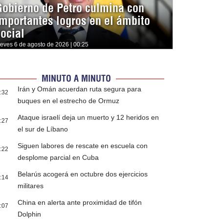
Gobierno de Petro culmina con
importantes logros en el ámbito
social
ueves 6 de agosto de 2026 | 00:25
MINUTO A MINUTO
Irán y Omán acuerdan ruta segura para
:32
buques en el estrecho de Ormuz
Ataque israelí deja un muerto y 12 heridos en
:27
el sur de Líbano
Siguen labores de rescate en escuela con
:22
desplome parcial en Cuba
Belarús acogerá en octubre dos ejercicios
:14
militares
China en alerta ante proximidad de tifón
:07
Dolphin