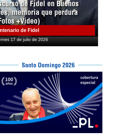
scurso de Fidel en Buenos
res, memoria que perdura
Fotos +Video)
ntenario de Fidel
ernes 17 de julio de 2026
Santo Domingo 2026