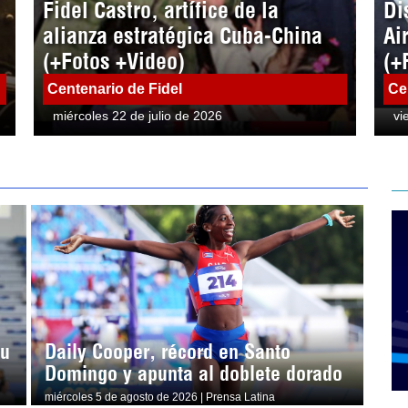
Fidel Castro, artífice de la
Di
alianza estratégica Cuba-China
Ai
(+Fotos +Video)
(+
Centenario de Fidel
Ce
miércoles 22 de julio de 2026
vi
su
Daily Cooper, récord en Santo
Domingo y apunta al doblete dorado
miércoles 5 de agosto de 2026 | Prensa Latina