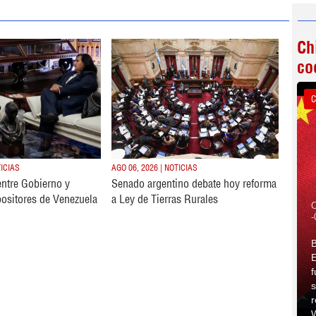
Ch
co
C
TICIAS
AGO 06, 2026 | NOTICIAS
entre Gobierno y
Senado argentino debate hoy reforma
ositores de Venezuela
a Ley de Tierras Rurales
C
-
B
E
f
s
r