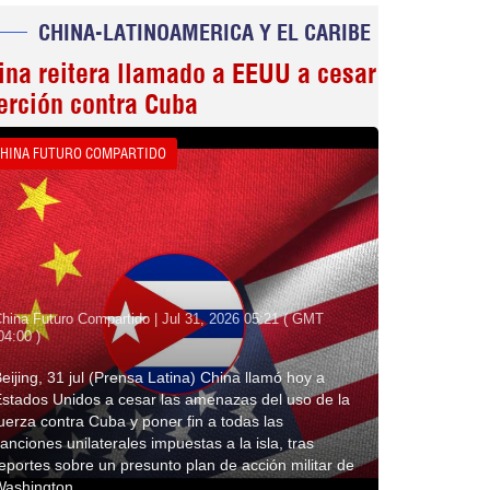
CHINA-LATINOAMERICA Y EL CARIBE
ina reitera llamado a EEUU a cesar
erción contra Cuba
HINA FUTURO COMPARTIDO
hina Futuro Compartido | Jul 31, 2026 05:21 ( GMT
04:00 )
eijing, 31 jul (Prensa Latina) China llamó hoy a
stados Unidos a cesar las amenazas del uso de la
uerza contra Cuba y poner fin a todas las
anciones unilaterales impuestas a la isla, tras
eportes sobre un presunto plan de acción militar de
Washington.