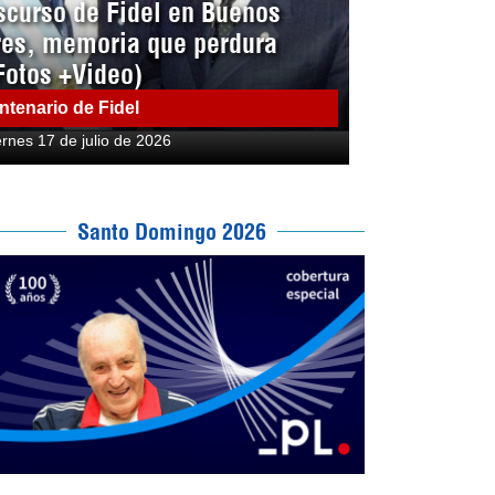
scurso de Fidel en Buenos
res, memoria que perdura
Fotos +Video)
ntenario de Fidel
ernes 17 de julio de 2026
Santo Domingo 2026