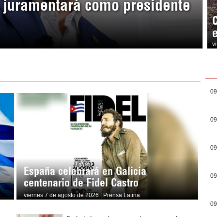
a juramentará como presidente
v
09
09
09
España celebrará en Galicia
09
centenario de Fidel Castro
viernes 7 de agosto de 2026 | Prensa Latina
09