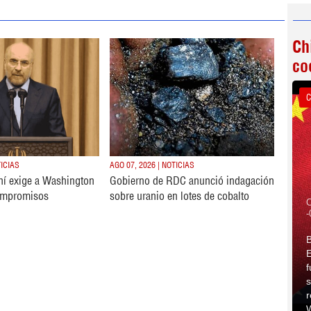
Ch
co
C
TICIAS
AGO 07, 2026 | NOTICIAS
ní exige a Washington
Gobierno de RDC anunció indagación
ompromisos
sobre uranio en lotes de cobalto
C
-
B
E
f
s
r