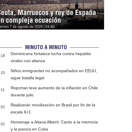
Ceuta, Marruecos y rey de España
en compleja ecuación
iernes 7 de agosto de 2026 | 04:40
MINUTO A MINUTO
Dominicana fortalece lucha contra hepatitis
:18
virales con alianza
Niños inmigrantes no acompañados en EEUU,
:15
sigue batalla legal
Reportan leve aumento de la inflación en Chile
:11
durante julio
Realizarán movilización en Brasil por fin de la
:02
escala 6×1
Homenaje a Aitana Alberti: Canto a la memoria
:01
y la poesía en Cuba