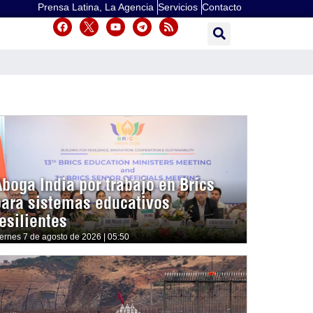
Prensa Latina, La Agencia
Servicios
Contacto
Aboga India por trabajo en Brics
para sistemas educativos
esilientes
iernes 7 de agosto de 2026 | 05:50