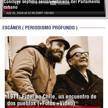
Concluye séptima sesión ordinaria del Parlamento
cubano
July 31, 2026 at 12:36 (GMT +00:00)
ESCÁNER ( PERIODISMO PROFUNDO )
1971: Fidel en Chile, un encuentro de
dos pueblos (+Fotos +Video)