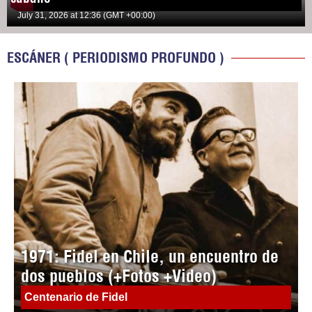
July 31, 2026 at 12:36 (GMT +00:00)
ESCÁNER ( PERIODISMO PROFUNDO )
1971: Fidel en Chile, un encuentro de
dos pueblos (+Fotos +Video)
Centenario de Fidel