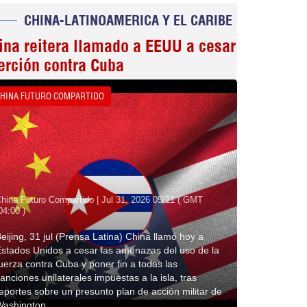
CHINA-LATINOAMERICA Y EL CARIBE
ina reitera llamado a EEUU a cesar
erción contra Cuba
HINA FUTURO COMPARTIDO
hina Futuro Compartido | Jul 31, 2026 05:21 ( GMT
04:00 )
eijing, 31 jul (Prensa Latina) China llamó hoy a
stados Unidos a cesar las amenazas del uso de la
uerza contra Cuba y poner fin a todas las
anciones unilaterales impuestas a la isla, tras
eportes sobre un presunto plan de acción militar de
Washington.