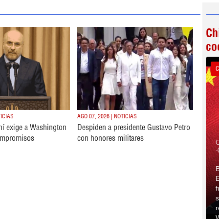
Ch
co
C
TICIAS
AGO 07, 2026 | NOTICIAS
ní exige a Washington
Despiden a presidente Gustavo Petro
ompromisos
con honores militares
C
-
B
E
f
s
r