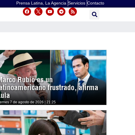
Prensa Latina, La Agencia
Servicios
Contacto
Marco Rubio es un
latinoamericano frustrado, afirma
Lula
iernes 7 de agosto de 2026 | 21:25