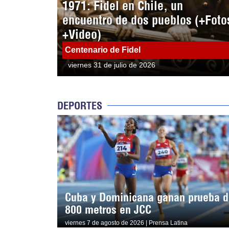
1971: Fidel en Chile, un
encuentro de dos pueblos (+Foto
+Video)
Centenario de Fidel
viernes 31 de julio de 2026
DEPORTES
Cuba y Dominicana ganan prueba d
800 metros en JCC
viernes 7 de agosto de 2026 | Prensa Latina