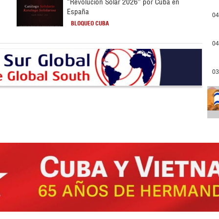
“Revolución Solar 2026” por Cuba en
España
04
BLOQUEO CUBA
04
03