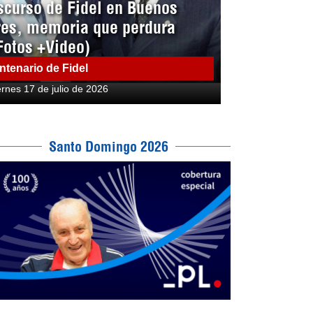
scurso de Fidel en Buenos
res, memoria que perdura
Fotos +Video)
ntenario de Fidel
ernes 17 de julio de 2026
Santo Domingo 2026