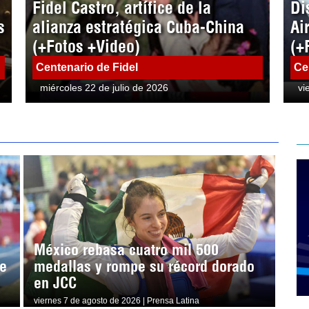
Fidel Castro, artífice de la
Di
s
alianza estratégica Cuba-China
Ai
(+Fotos +Video)
(+
Centenario de Fidel
Ce
miércoles 22 de julio de 2026
vi
México rebasa cuatro mil 500
e
medallas y rompe su récord dorado
en JCC
viernes 7 de agosto de 2026 | Prensa Latina