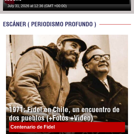
July 31, 2026 at 12:36 (GMT +00:00)
ESCÁNER ( PERIODISMO PROFUNDO )
1971: Fidel en Chile, un encuentro de
dos pueblos (+Fotos +Video)
Centenario de Fidel