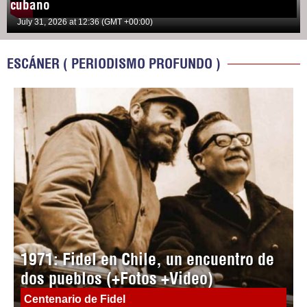
cubano
July 31, 2026 at 12:36 (GMT +00:00)
ESCÁNER ( PERIODISMO PROFUNDO )
1971: Fidel en Chile, un encuentro de
dos pueblos (+Fotos +Video)
Centenario de Fidel