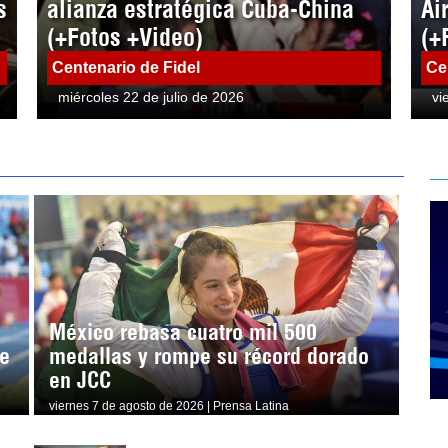
s
alianza estratégica Cuba-China
Ai
(+Fotos +Video)
(+
Centenario de Fidel
Ce
miércoles 22 de julio de 2026
vi
México rebasa cuatro mil 500
e
medallas y rompe su récord dorado
en JCC
viernes 7 de agosto de 2026 | Prensa Latina