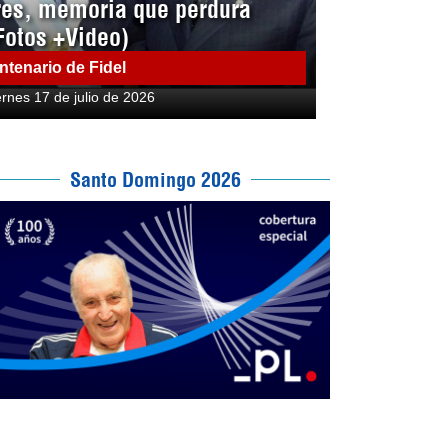
res, memoria que perdura
Fotos +Video)
ntenario de Fidel
ernes 17 de julio de 2026
Santo Domingo 2026