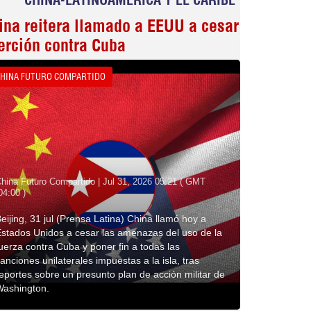
ina reitera llamado a EEUU a cesar
erción contra Cuba
HINA FUTURO COMPARTIDO
hina Futuro Compartido | Jul 31, 2026 05:21 ( GMT
04:00 )
eijing, 31 jul (Prensa Latina) China llamó hoy a
stados Unidos a cesar las amenazas del uso de la
uerza contra Cuba y poner fin a todas las
anciones unilaterales impuestas a la isla, tras
eportes sobre un presunto plan de acción militar de
Washington.