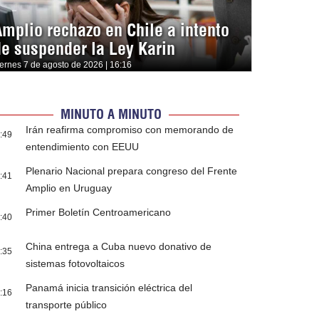
Amplio rechazo en Chile a intento
de suspender la Ley Karin
iernes 7 de agosto de 2026 | 16:16
MINUTO A MINUTO
Irán reafirma compromiso con memorando de
:49
entendimiento con EEUU
Plenario Nacional prepara congreso del Frente
:41
Amplio en Uruguay
Primer Boletín Centroamericano
:40
China entrega a Cuba nuevo donativo de
:35
sistemas fotovoltaicos
Panamá inicia transición eléctrica del
:16
transporte público