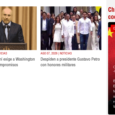
Ch
co
C
TICIAS
AGO 07, 2026 | NOTICIAS
ní exige a Washington
Despiden a presidente Gustavo Petro
ompromisos
con honores militares
C
-
B
E
f
s
r