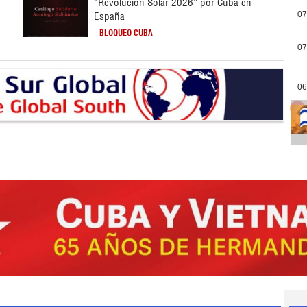
“Revolución Solar 2026” por Cuba en
España
07
BLOQUEO CUBA
07
06