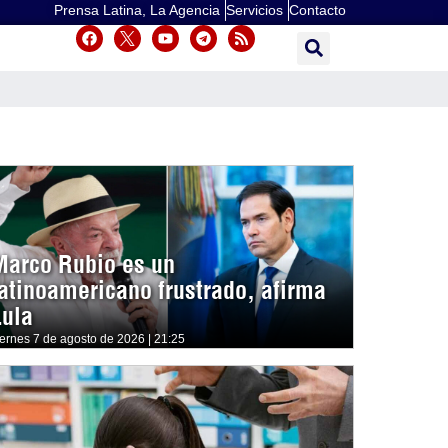
Prensa Latina, La Agencia
Servicios
Contacto
Marco Rubio es un
latinoamericano frustrado, afirma
Lula
iernes 7 de agosto de 2026 | 21:25