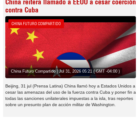
China reitera llamado a EEUU a cesar coerción
contra Cuba
CHINA FUTURO COMPARTIDO
China Futuro Compartido | Jul 31, 2026 05:21 ( GMT -04:00 )
Beijing, 31 jul (Prensa Latina) China llamó hoy a Estados Unidos a
cesar las amenazas del uso de la fuerza contra Cuba y poner fin a
todas las sanciones unilaterales impuestas a la isla, tras reportes
sobre un presunto plan de acción militar de Washington.