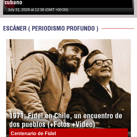
cubano
July 31, 2026 at 12:36 (GMT +00:00)
ESCÁNER ( PERIODISMO PROFUNDO )
1971: Fidel en Chile, un encuentro de
dos pueblos (+Fotos +Video)
Centenario de Fidel