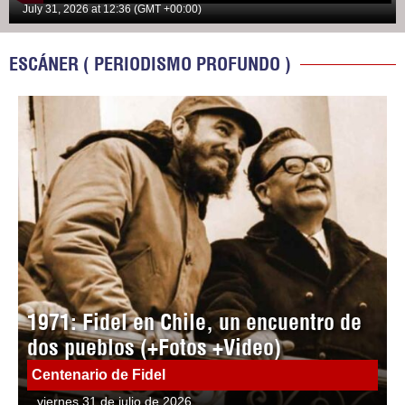
July 31, 2026 at 12:36 (GMT +00:00)
ESCÁNER ( PERIODISMO PROFUNDO )
1971: Fidel en Chile, un encuentro de
dos pueblos (+Fotos +Video)
Centenario de Fidel
viernes 31 de julio de 2026