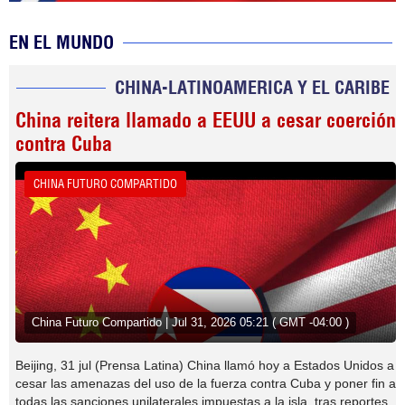
EN EL MUNDO
CHINA-LATINOAMERICA Y EL CARIBE
China reitera llamado a EEUU a cesar coerción
contra Cuba
CHINA FUTURO COMPARTIDO
China Futuro Compartido | Jul 31, 2026 05:21 ( GMT -04:00 )
Beijing, 31 jul (Prensa Latina) China llamó hoy a Estados Unidos a
cesar las amenazas del uso de la fuerza contra Cuba y poner fin a
todas las sanciones unilaterales impuestas a la isla, tras reportes