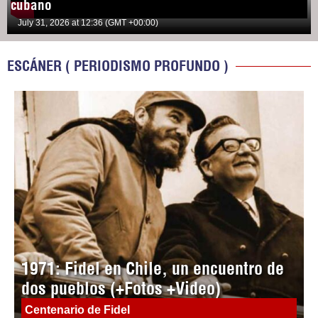
cubano
July 31, 2026 at 12:36 (GMT +00:00)
ESCÁNER ( PERIODISMO PROFUNDO )
1971: Fidel en Chile, un encuentro de
dos pueblos (+Fotos +Video)
Centenario de Fidel