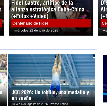
Fidel Castro, artífice de la
Di
s
alianza estratégica Cuba-China
Ai
(+Fotos +Video)
(+
Centenario de Fidel
Ce
miércoles 22 de julio de 2026
vi
to
JCC 2026: Un tobillo, una medalla y
un sueño
jueves 6 de agosto de 2026 | Prensa Latina