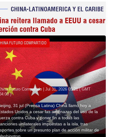
CHINA-LATINOAMERICA Y EL CARIBE
ina reitera llamado a EEUU a cesar
erción contra Cuba
HINA FUTURO COMPARTIDO
hina Futuro Compartido | Jul 31, 2026 05:21 ( GMT
04:00 )
eijing, 31 jul (Prensa Latina) China llamó hoy a
stados Unidos a cesar las amenazas del uso de la
uerza contra Cuba y poner fin a todas las
anciones unilaterales impuestas a la isla, tras
eportes sobre un presunto plan de acción militar de
Washington.