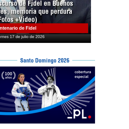
scurso de Fidel en Buenos
res, memoria que perdura
Fotos +Video)
ntenario de Fidel
ernes 17 de julio de 2026
Santo Domingo 2026