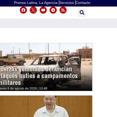
Prensa Latina, La Agencia
Servicios
Contacto
Fuerzas yemeníes denuncian
ataques hutíes a campamentos
militares
ueves 6 de agosto de 2026 | 10:48