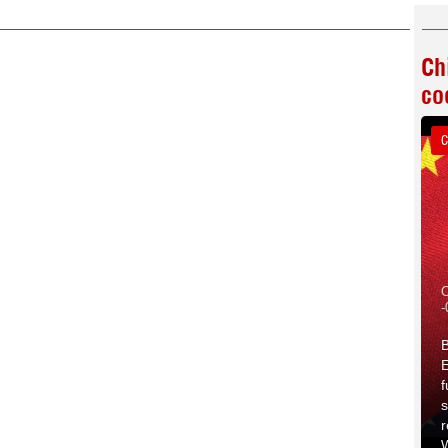
Ch
co
C
C
-
B
E
f
s
r