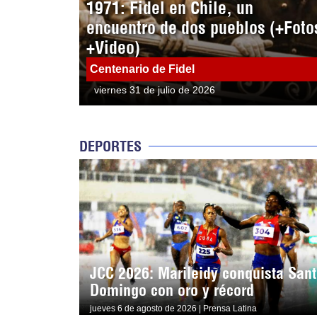
1971: Fidel en Chile, un
encuentro de dos pueblos (+Foto
+Video)
Centenario de Fidel
viernes 31 de julio de 2026
DEPORTES
JCC 2026: Marileidy conquista San
Domingo con oro y récord
jueves 6 de agosto de 2026 | Prensa Latina