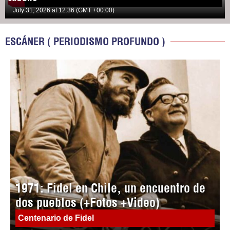
July 31, 2026 at 12:36 (GMT +00:00)
ESCÁNER ( PERIODISMO PROFUNDO )
1971: Fidel en Chile, un encuentro de
dos pueblos (+Fotos +Video)
Centenario de Fidel