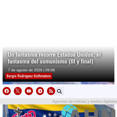
Un fantasma recorre Estados Unidos: el
fantasma del comunismo (III y final)
7 de agosto de 2026 | 09:06
Sergio Rodríguez Gelfenstein
Agencias de noticias y medios digitales