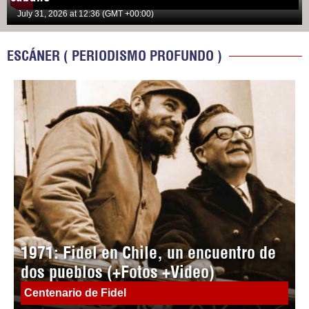
July 31, 2026 at 12:36 (GMT +00:00)
ESCÁNER ( PERIODISMO PROFUNDO )
1971: Fidel en Chile, un encuentro de
dos pueblos (+Fotos +Video)
Centenario de Fidel