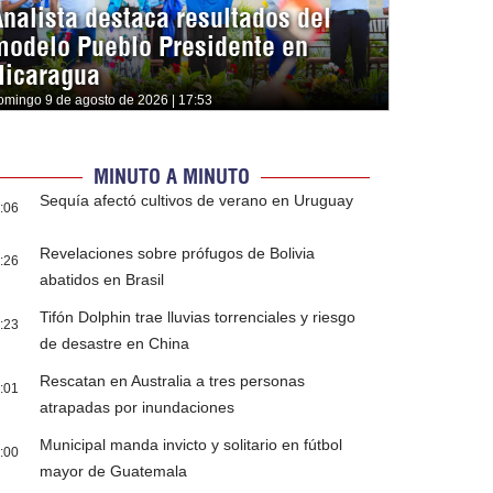
Analista destaca resultados del
modelo Pueblo Presidente en
Nicaragua
omingo 9 de agosto de 2026 | 17:53
MINUTO A MINUTO
Sequía afectó cultivos de verano en Uruguay
:06
Revelaciones sobre prófugos de Bolivia
:26
abatidos en Brasil
Tifón Dolphin trae lluvias torrenciales y riesgo
:23
de desastre en China
Rescatan en Australia a tres personas
:01
atrapadas por inundaciones
Municipal manda invicto y solitario en fútbol
:00
mayor de Guatemala