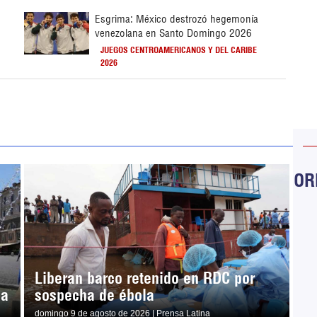
Esgrima: México destrozó hegemonía
venezolana en Santo Domingo 2026
JUEGOS CENTROAMERICANOS Y DEL CARIBE
2026
ORB
Liberan barco retenido en RDC por
ja
sospecha de ébola
domingo 9 de agosto de 2026 | Prensa Latina