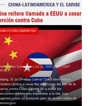
CHINA-LATINOAMERICA Y EL CARIBE
ina reitera llamado a EEUU a cesar
erción contra Cuba
HINA FUTURO COMPARTIDO
hina Futuro Compartido | Jul 31, 2026 05:21 ( GMT
04:00 )
eijing, 31 jul (Prensa Latina) China llamó hoy a
stados Unidos a cesar las amenazas del uso de la
uerza contra Cuba y poner fin a todas las
anciones unilaterales impuestas a la isla, tras
eportes sobre un presunto plan de acción militar de
Washington.