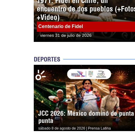
1971: Fidel en Chile, un
encuentro de dos pueblos (+Foto
+Video)
Centenario de Fidel
viernes 31 de julio de 2026
DEPORTES
JCC 2026: México dominó de punta
punta
sábado 8 de agosto de 2026 | Prensa Latina