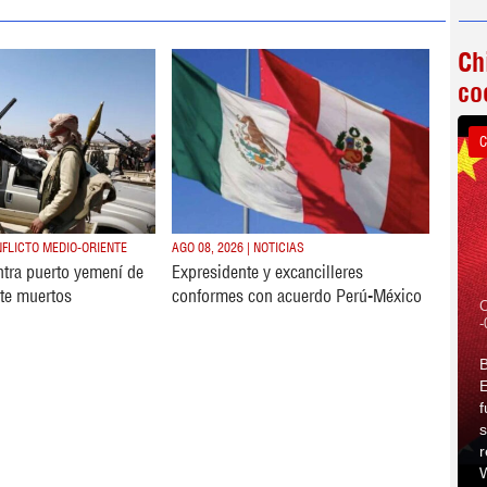
Ch
co
C
ONFLICTO MEDIO-ORIENTE
AGO 08, 2026 | NOTICIAS
ntra puerto yemení de
Expresidente y excancilleres
te muertos
conformes con acuerdo Perú-México
C
-
B
E
f
s
r