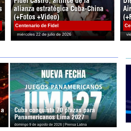
Fidel Castro, artífice de la
Di
s
alianza estratégica Cuba-China
Ai
(+Fotos +Video)
(+
Centenario de Fidel
Ce
miércoles 22 de julio de 2026
vi
 a
Cuba conquista 70 plazas para
Panamericanos Lima 2027
domingo 9 de agosto de 2026 | Prensa Latina