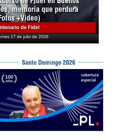
scurso de Fidel en Buenos
res, memoria que perdura
Fotos +Video)
ntenario de Fidel
ernes 17 de julio de 2026
Santo Domingo 2026