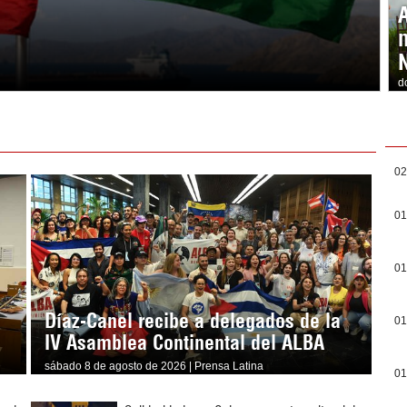
d
02
01
01
Díaz-Canel recibe a delegados de la
01
IV Asamblea Continental del ALBA
sábado 8 de agosto de 2026 | Prensa Latina
01