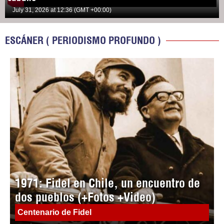
July 31, 2026 at 12:36 (GMT +00:00)
ESCÁNER ( PERIODISMO PROFUNDO )
1971: Fidel en Chile, un encuentro de
dos pueblos (+Fotos +Video)
Centenario de Fidel