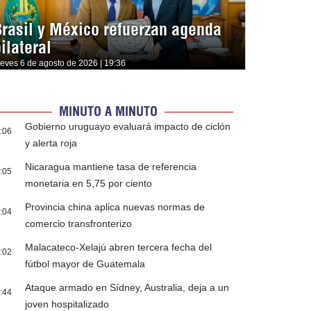
Brasil y México refuerzan agenda
ilateral
ueves 6 de agosto de 2026 | 19:36
MINUTO A MINUTO
Gobierno uruguayo evaluará impacto de ciclón
:06
y alerta roja
Nicaragua mantiene tasa de referencia
:05
monetaria en 5,75 por ciento
Provincia china aplica nuevas normas de
:04
comercio transfronterizo
Malacateco-Xelajú abren tercera fecha del
:02
fútbol mayor de Guatemala
Ataque armado en Sídney, Australia, deja a un
:44
joven hospitalizado