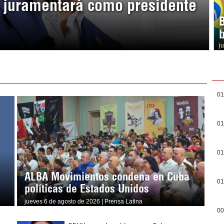
a juramentará como presidente
b
j
01
01
01
ALBA Movimientos condena en Cuba
01
políticas de Estados Unidos
jueves 6 de agosto de 2026 | Prensa Latina
00