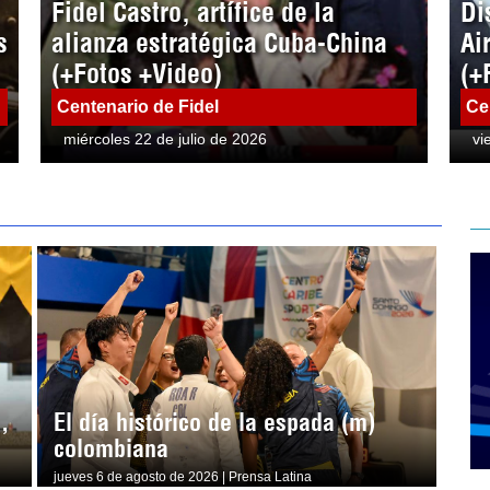
Fidel Castro, artífice de la
Di
s
alianza estratégica Cuba-China
Ai
(+Fotos +Video)
(+
Centenario de Fidel
Ce
miércoles 22 de julio de 2026
vi
,
El día histórico de la espada (m)
colombiana
jueves 6 de agosto de 2026 | Prensa Latina