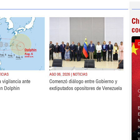
Ch
co
C
TICIAS
AGO 06, 2026 | NOTICIAS
 vigilancia ante
Comenzó diálogo entre Gobierno y
fón Dolphin
exdiputados opositores de Venezuela
C
-
B
E
f
s
r