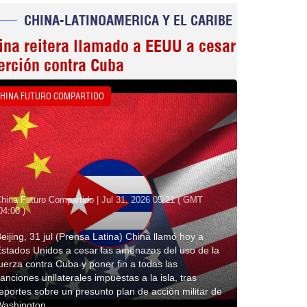
CHINA-LATINOAMERICA Y EL CARIBE
ina reitera llamado a EEUU a cesar
erción contra Cuba
HINA FUTURO COMPARTIDO
hina Futuro Compartido | Jul 31, 2026 05:21 ( GMT
04:00 )
eijing, 31 jul (Prensa Latina) China llamó hoy a
stados Unidos a cesar las amenazas del uso de la
uerza contra Cuba y poner fin a todas las
anciones unilaterales impuestas a la isla, tras
eportes sobre un presunto plan de acción militar de
Washington.