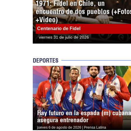
1971: Fidel en Chile, un
encuentro de dos pueblos (+Foto
+Video)
Centenario de Fidel
viernes 31 de julio de 2026
DEPORTES
Hay futuro en la espada (m) cubana
asegura entrenador
jueves 6 de agosto de 2026 | Prensa Latina