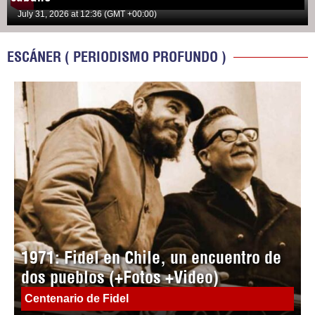
July 31, 2026 at 12:36 (GMT +00:00)
ESCÁNER ( PERIODISMO PROFUNDO )
1971: Fidel en Chile, un encuentro de
dos pueblos (+Fotos +Video)
Centenario de Fidel